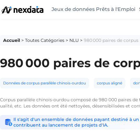
Jeux de données Prêts à l'Emploi
Accueil
>
Toutes Catégories
>
NLU
>
980 000 paires de corpus 
980 000 paires de corp
Données de corpus parallèle chinois-ourdou
corpus aligné
don
Corpus parallèle chinois-ourdou composé de 980 000 paires de tra
ualité, etc. Les données ont été nettoyées, désensibilisées et co
Il s'agit d'un ensemble de données payant destiné à un 
contribuent au lancement de projets d'IA.