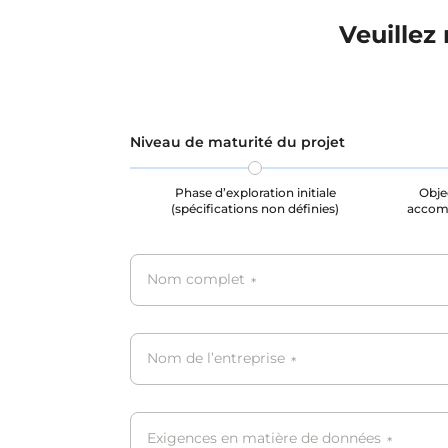
Veuillez
Niveau de maturité du projet
Phase d’exploration initiale
Objec
(spécifications non définies)
accom
Nom complet
*
Nom de l’entreprise
*
Exigences en matière de données
*