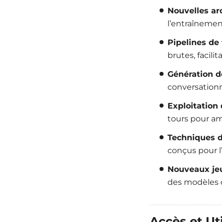
Nouvelles arc
l’entraînemen
Pipelines de
brutes, facili
Génération d
conversationn
Exploitation 
tours pour amé
Techniques d
conçus pour l
Nouveaux jeu
des modèles d
Accès et Ut