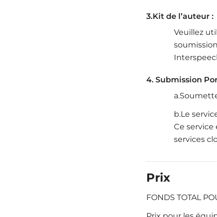
3.Kit de l’auteur :
Veuillez ut
soumission
Interspeec
4. Submission Por
a.Soumettez
b.Le servic
Ce service 
services cl
Prix
FONDS TOTAL POUR
Prix pour les équi