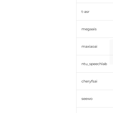
t-asr
megaais
maxiaoai
ntu_speechlab
cheryfsai
seewo