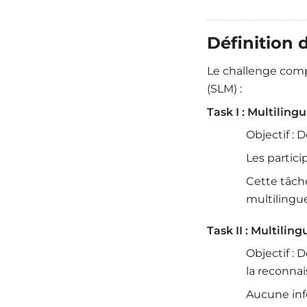
Définition 
Le challenge comp
(SLM) :
Task I : Multilin
Objectif :
Les partic
Cette tâch
multilingue
Task II : Multili
Objectif : 
la reconnai
Aucune info