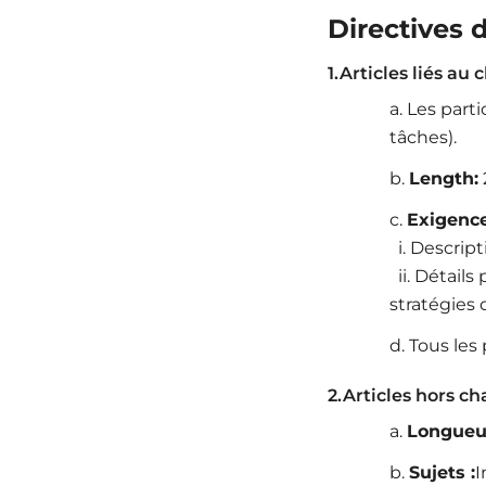
Directives 
1.Articles liés au 
a. Les part
tâches).
b.
Length:
c.
Exigence
i. Descript
ii. Détails
stratégies
d. Tous les
2.Articles hors ch
a.
Longueu
b.
Sujets :
I