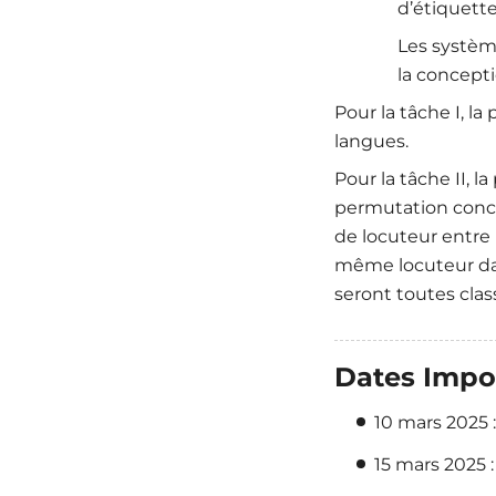
d’étiquette
Les système
la concept
Pour la tâche I, l
langues.
Pour la tâche II, 
permutation conca
de locuteur entre l
même locuteur da
seront toutes cla
Dates Impo
10 mars 2025 
15 mars 2025 