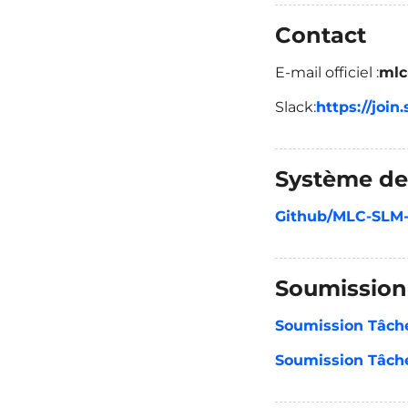
Contact
E-mail officiel :
mlc
Slack:
https://joi
Système de
Github/MLC-SLM-
Soumission
Soumission Tâche
Soumission Tâche