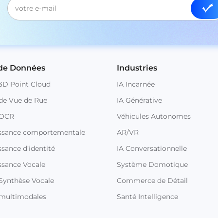
 de Données
Industries
3D Point Cloud
IA Incarnée
de Vue de Rue
IA Générative
 OCR
Véhicules Autonomes
ssance comportementale
AR/VR
sance d’identité
IA Conversationnelle
ssance Vocale
Système Domotique
Synthèse Vocale
Commerce de Détail
multimodales
Santé Intelligence