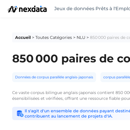
Jeux de données Prêts à l'Emplo
Accueil
>
Toutes Catégories
>
NLU
>
850 000 paires de c
850 000 paires de co
Données de corpus parallèle anglais-japonais
corpus parallèl
Ce vaste corpus bilingue anglais-japonais contient 850 000
ésensibilisées et vérifiées, offrant une ressource fiable po
Il s'agit d'un ensemble de données payant destiné
contribuent au lancement de projets d'IA.