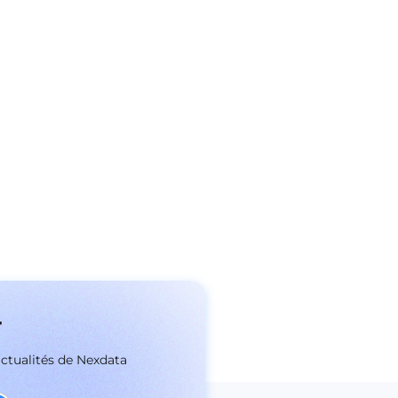
r
actualités de Nexdata