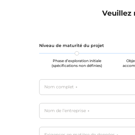
Veuillez
Niveau de maturité du projet
Phase d’exploration initiale
Objec
(spécifications non définies)
accom
Nom complet
*
Nom de l’entreprise
*
Exigences en matière de données