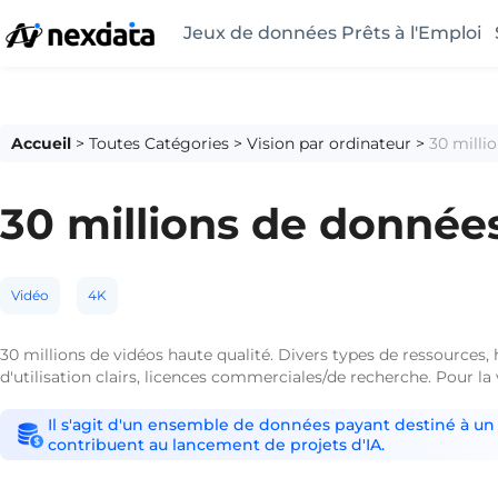
Jeux de données Prêts à l'Emploi
Accueil
>
Toutes Catégories
>
Vision par ordinateur
>
30 milli
30 millions de données
Vidéo
4K
30 millions de vidéos haute qualité. Divers types de ressources, 
d'utilisation clairs, licences commerciales/de recherche. Pour la
Il s'agit d'un ensemble de données payant destiné à un 
contribuent au lancement de projets d'IA.