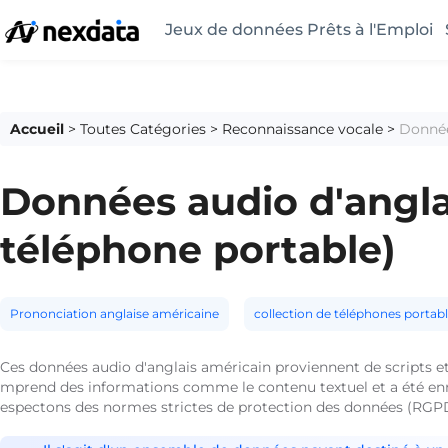
Jeux de données Prêts à l'Emploi
Accueil
>
Toutes Catégories
>
Reconnaissance vocale
>
Donnée
Données audio d'angla
téléphone portable)
Prononciation anglaise américaine
collection de téléphones portab
Ces données audio d'anglais américain proviennent de scripts et
mprend des informations comme le contenu textuel et a été enreg
espectons des normes strictes de protection des données (RGPD