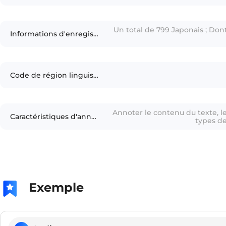
Un total de 799 Japonais ; Do
Informations d'enregisteur
Code de région linguistique
Annoter le contenu du texte, l
Caractéristiques d'annotation
types de
Exemple