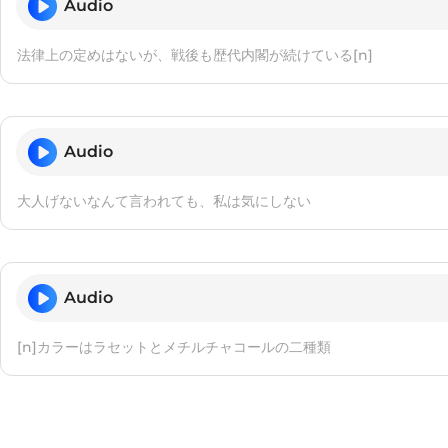
Audio
法律上の定めはないが、戦後も歴代内閣が続けている[n]
Audio
大人げないなんて言われても、私は気にしない
Audio
[n]カラーはラセットとメチルチャコールの二種類