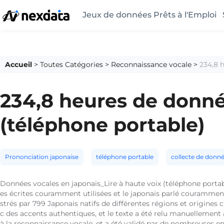
Jeux de données Prêts à l'Emploi
Accueil
>
Toutes Catégories
>
Reconnaissance vocale
>
234,8 
234,8 heures de donnée
(téléphone portable)
Prononciation japonaise
téléphone portable
collecte de donné
Données vocales en japonais_Lire à haute voix (téléphone portabl
es écrites couramment utilisées et le japonais parlé couramment
strés par 799 Japonais natifs de différentes régions et origines 
c des accents authentiques, et le texte a été relu manuellement 
à la reconnaissance vocale, et a été validé par de nombreuses ent