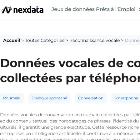
Jeux de données Prêts à l'Emploi
Accueil
>
Toutes Catégories
>
Reconnaissance vocale
>
Donnée
Données vocales de co
collectées par télépho
Roumain
Dialogue spontané
Conversation
Smartphone
Données vocales de conversation en roumain collectées par télé
ec du contenu textuel, des horodatages de phrases, l'identité du 
ulturels, il garantit une grande exactitude. Cette ressource riche
entreprises en intelligence artificielle, il contribue à améliore
ns sur la protection des données et de la vie privée, en veillant à