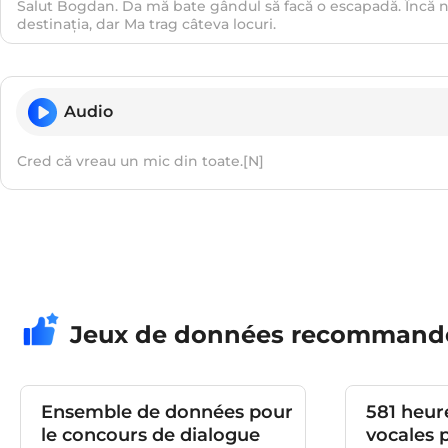
Salut Bogdan. Da mă bate gândul să facă o escapadă. Încă 
destinația, dar Ma trag câteva locuri.
Audio
Cred că vreau un mic din toate.[N]
Jeux de données recommand
Ensemble de données pour
581 heur
le concours de dialogue
vocales 