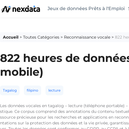
Jeux de données Prêts à l'Emploi
Accueil
>
Toutes Catégories
>
Reconnaissance vocale
>
822 he
822 heures de données
mobile)
Tagalog
filipino
lecture
Les données vocales en tagalog – lecture (téléphone portable) – 
stique. Ce corpus comprend des annotations du contenu textuel. Il
ssource précieuse pour les recherches et applications en reconna
ntations sur la protection des données et la vie privée, garantissa
urs. Toutes les données sont conformes au GDPR, au CCPA et à l