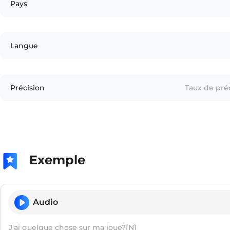
Pays
Langue
Précision
Taux de préc
Exemple
Audio
J'ai quelque chose sur ma joue?[N]