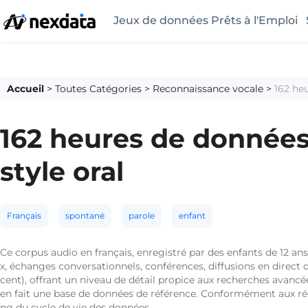
Jeux de données Prêts à l'Emploi
Accueil
>
Toutes Catégories
>
Reconnaissance vocale
>
162 heu
162 heures de données 
style oral
Français
spontané
parole
enfant
Ce corpus audio en français, enregistré par des enfants de 12 ans
x, échanges conversationnels, conférences, diffusions en direct
cent), offrant un niveau de détail propice aux recherches avancé
en fait une base de données de référence. Conformément aux rég
ng du cycle de vie des données.