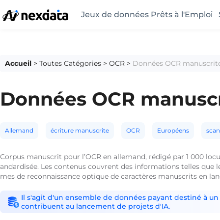
Jeux de données Prêts à l'Emploi
Accueil
>
Toutes Catégories
>
OCR
>
Données OCR manuscrites
Données OCR manuscri
Allemand
écriture manuscrite
OCR
Européens
scan
Corpus manuscrit pour l’OCR en allemand, rédigé par 1 000 locut
andardisée. Les contenus couvrent des informations telles que l
mes de reconnaissance optique de caractères manuscrits en la
Il s'agit d'un ensemble de données payant destiné à un 
contribuent au lancement de projets d'IA.