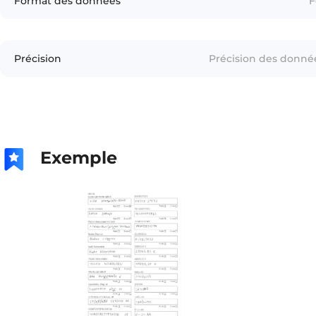
Format des données
F
Précision
Précision des donnée
Exemple