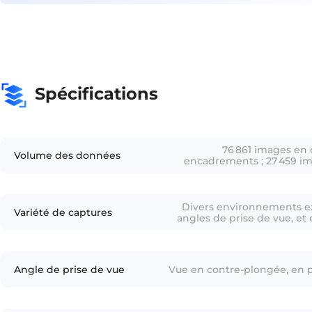
Spécifications
76 861 images en 
Volume des données
encadrements ; 27 459 im
200
Divers environnements ex
Variété de captures
angles de prise de vue, et
Angle de prise de vue
Vue en contre-plongée, en p