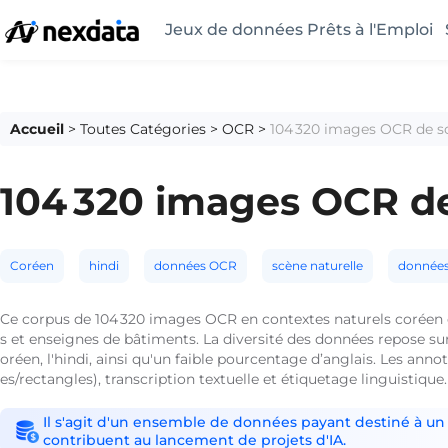
Jeux de données Prêts à l'Emploi
Accueil
>
Toutes Catégories
>
OCR
>
104 320 images OCR de sc
104 320 images OCR de 
Coréen
hindi
données OCR
scène naturelle
données 
Ce corpus de 104 320 images OCR en contextes naturels coréen e
s et enseignes de bâtiments. La diversité des données repose su
oréen, l'hindi, ainsi qu'un faible pourcentage d’anglais. Les an
es/rectangles), transcription textuelle et étiquetage linguistiq
Il s'agit d'un ensemble de données payant destiné à un 
contribuent au lancement de projets d'IA.